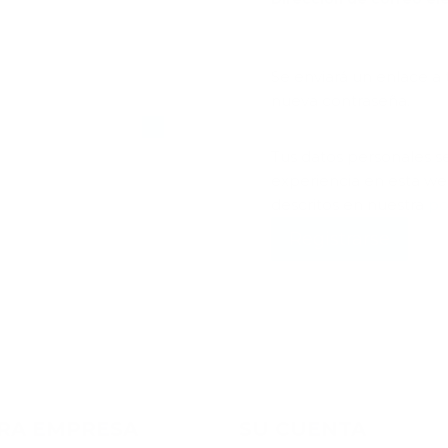
Se enviará un enlace a
nueva contraseña.
Tus datos personales se
experiencia en esta web
descritos en nuestra
po
Registrarse
RA EMPRESA
SU CUENTA