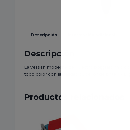
Descripción
Información adicional
Descripción
La versi¢n moderna de nuestro bol¡grafo m s ic¢n
todo color con la calidad superior de britePix Dig
Productos relacionados