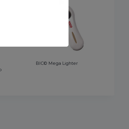
BIC© Mega Lighter
o