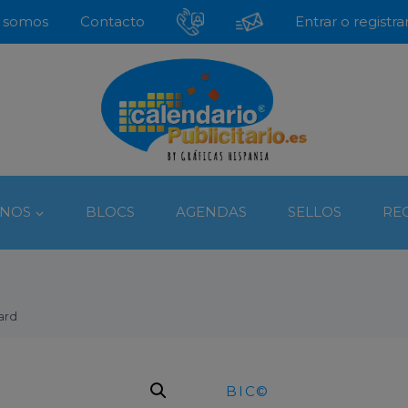
modal-check
 somos
Contacto
Entrar o registra
NOS
BLOCS
AGENDAS
SELLOS
RE
ard
BIC©