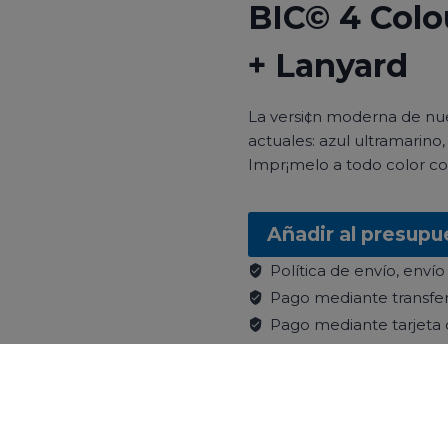
BIC© 4 Colo
+ Lanyard
La versi¢n moderna de nues
actuales: azul ultramarino,
Impr¡melo a todo color con 
Añadir al presupu
Política de envío, envío
Pago mediante transfer
Pago mediante tarjeta 