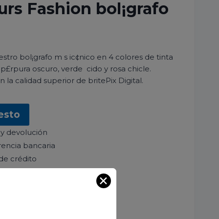
urs Fashion bol¡grafo
tro bol¡grafo m s ic¢nico en 4 colores de tinta
 p£rpura oscuro, verde cido y rosa chicle.
la calidad superior de britePix Digital.
esto
 y devolución
encia bancaria
de crédito
✕