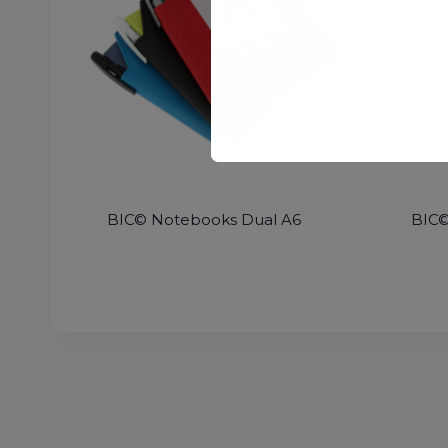
BIC© Notebooks Dual A6
BIC©