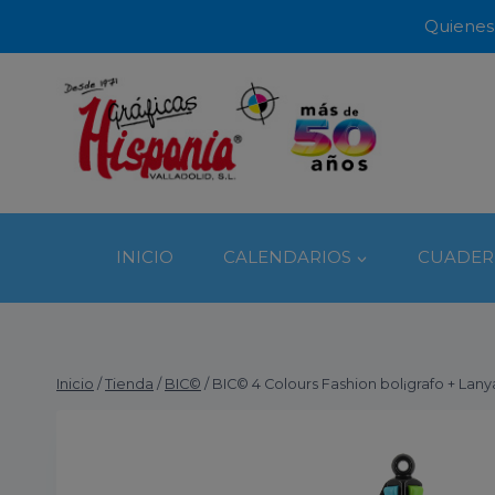
Quienes
INICIO
CALENDARIOS
CUADER
Inicio
/
Tienda
/
BIC©
/
BIC© 4 Colours Fashion bol¡grafo + Lany