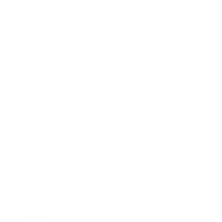
ico en 4 colores de tinta actuales: azul ultramarino, p£rpur
ital.