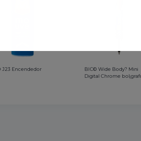
 J23 Encendedor
BIC© Wide Body? Mini
Digital Chrome bol¡graf