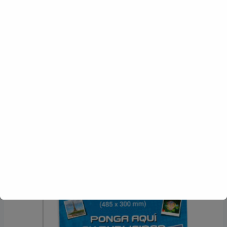
Sello preentintado 40×40 mm