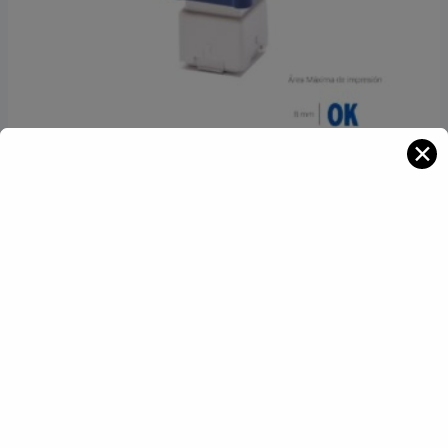
✕
Sello preentintado 12×12 mm