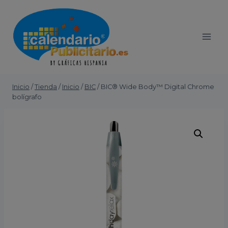
modal-check
Inicio
/
Tienda
/
Inicio
/
BIC
/
BIC® Wide Body™ Digital Chrome
bolígrafo